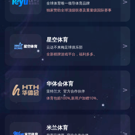
可行性研究
工程咨询
Project Consultancy
《滨海社区
银龄安居梯升
规划
《中盐青海
项目咨询
内蒙古第九
评估咨询
察右后旗白
全过程咨询