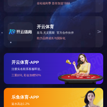
leyu.乐鱼(集团)数码股份有限公司官网
/
关
Copyright © 2002-2026 leyu.乐鱼(集团)数码股份有限公司官网 All rights
reserved.