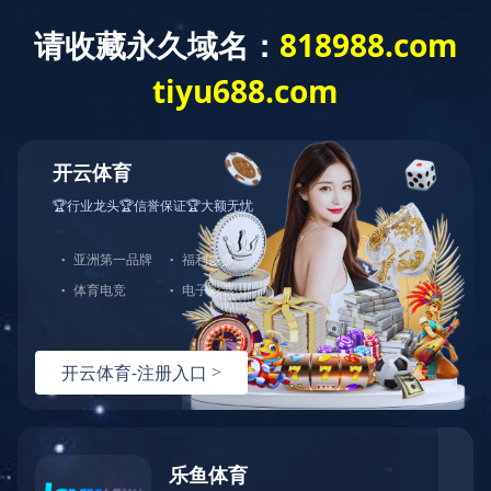
乐鱼官网
leyu.乐鱼(集团)数
关于我们
新闻动态
码股份有限公司官
网