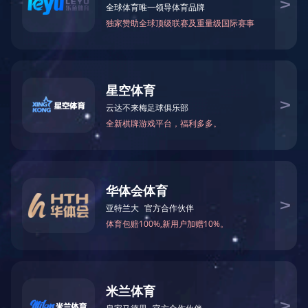
联系我们
人才招聘
Contact us
招聘| 内蒙
电话：0471-5223613（张宝桐）
2024年招
投诉电话：0471-5223607（总师办）、0471-
5223600（经营管理部）
2023年招聘
邮箱：imzs@leviatan-magazine.com
网址：//leviatan-magazine.com/
地址：内蒙古自治区呼和浩特市赛罕区鄂尔
多斯东街12号银联大厦10层