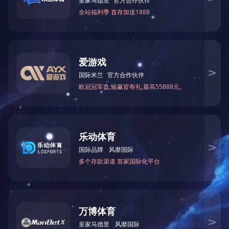
公司业绩
节能服务
环保服务
碳服务
联系我们
Contact us
电话：0471-5223613（张宝桐）
投诉电话：0471-5223607（总师办）、0471-
5223600（经营管理部）
邮箱：imzs@leviatan-magazine.com
网址：//leviatan-magazine.com/
地址：内蒙古自治区呼和浩特市赛罕区鄂尔