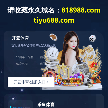
乐鱼官网
leyu.乐鱼(集团)数
关于我们
新闻动态
码股份有限公司官
网