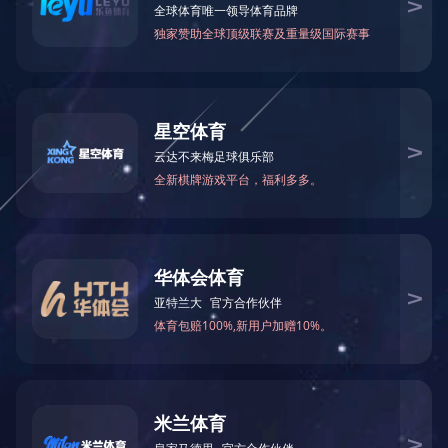
集团新闻
新闻动态
News
集团新闻
招标乐鱼官网
节能乐鱼官网
项目乐鱼官网