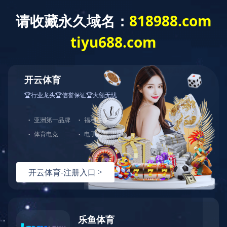
乐鱼官网
leyu.乐鱼(集团)数
关于我们
新闻动态
码股份有限公司官
网