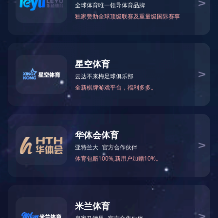
通知公告
新闻动态
News
集团新闻
招标乐鱼官网
根据《国
知如下：
节能乐鱼官网
一、放假
2024
项目乐鱼官网
二、注意