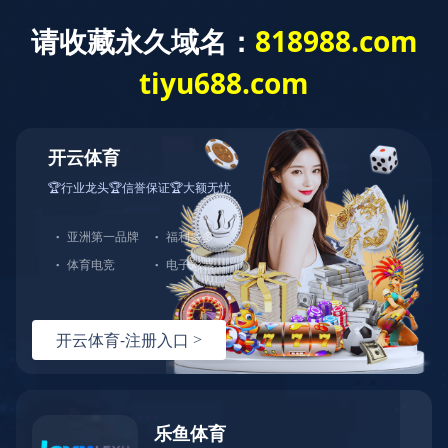
乐鱼官网
leyu.乐鱼(集团)数
关于我们
新闻动态
码股份有限公司官
网