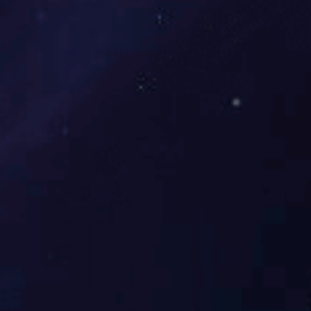
整个展
国共产党的领
们的民族事业
想、劲往一处