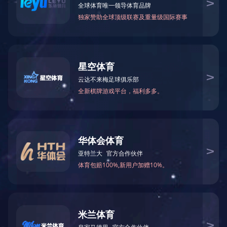
项目咨询
工程咨询
Project Consultancy
规划
项目咨询
2025
后旗紫金矿业
评估咨询
降碳专项资金
本项目将
全过程咨询
选一系列17