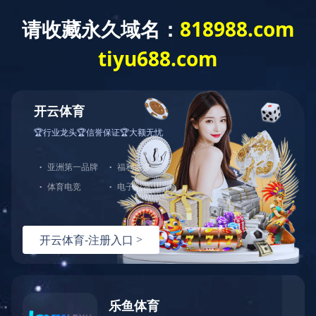
乐鱼官网
leyu.乐鱼(集团)数
关于我们
新闻动态
码股份有限公司官
网