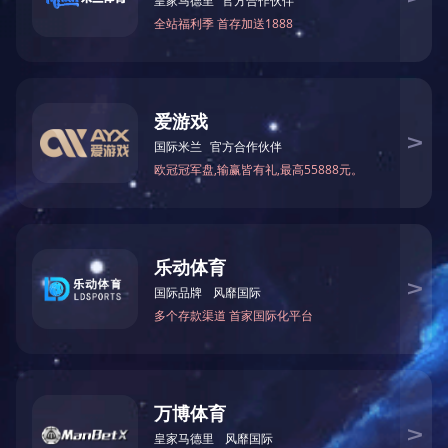
可行性研究
再获认可。
内蒙古包
PPP咨询
车辆的62%
题，故障报修
设备监理
个、新能源车
平板车1台、
处理车3台。设
联系我们
项目的顺
Contact us
市，对于提升
电话：0471-5223613（张宝桐）
投诉电话：0471-5223607（总师办）、0471-
5223600（经营管理部）
邮箱：imzs@leviatan-magazine.com
网址：//leviatan-magazine.com/
本文系原
地址：内蒙古自治区呼和浩特市赛罕区鄂尔
多斯东街12号银联大厦10层