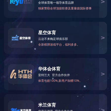
项目咨询
工程咨询
Project Consultancy
《包头市玉禾
规划
项目咨询
leyu.
评估咨询
田智慧城市环
研、编制报告
全过程咨询
这标志着该项
定了坚实基础