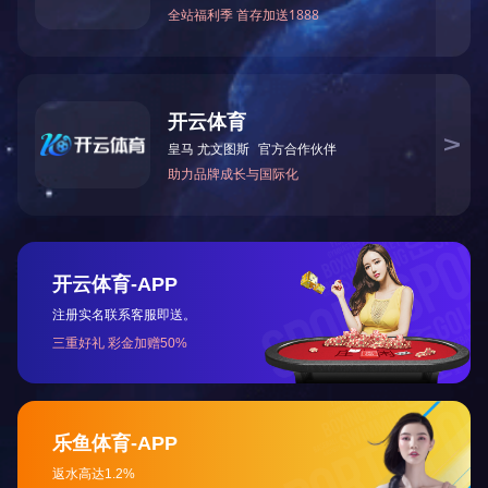
leyu.乐鱼(集团)数码股份有限公司官网
/
关
Copyright © 2002-2026 leyu.乐鱼(集团)数码股份有限公司官网 All rights
reserved.