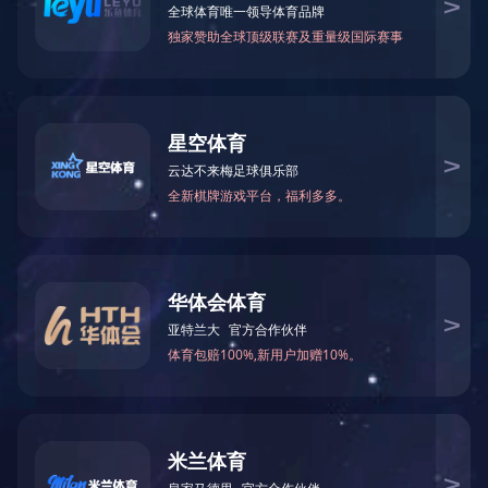
评估咨询
工程咨询
Project Consultancy
规划
项目咨询
绿色制造
色发展的有效
评估咨询
评价，有助于
作为第三
全过程咨询
方希望铝合金
各部门协调配