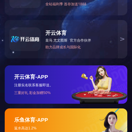
leyu.乐鱼(集团)数码股份有限公司官网
/
关
Copyright © 2002-2026 leyu.乐鱼(集团)数码股份有限公司官网 All rights
reserved.