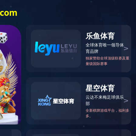
节能环保
专家登记
人才招聘