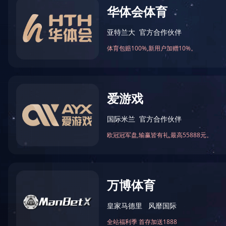
工程咨询
Project Consultancy
规划
项目咨询
色发
评估咨询
评价
全过程咨询
布市
与业