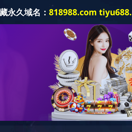
招标采购
工程咨询
项目管理