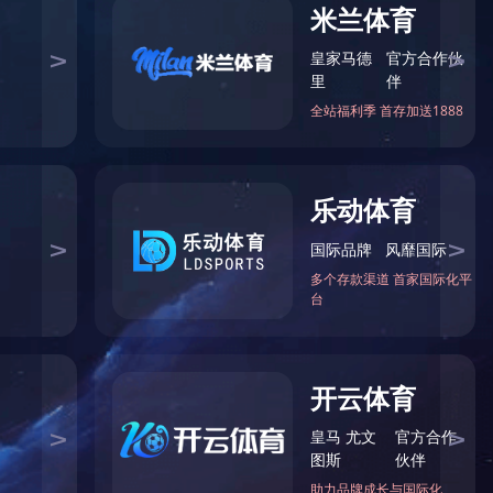
当前位置：
乐鱼官网
>>工程咨询>>评估咨询
工厂第三方评价顺利完成
量：
8060
次
我国产业转型升级的重要任务，是行业实现绿
择。工厂是绿色制造的主体，对绿色工厂进行
公司严格按照评价流程和评价要求，对乌兰察
过程中，执业人员积极配合业主相关要求，在
。