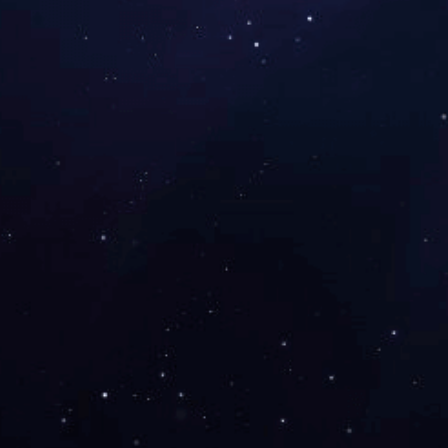
leyu.乐鱼(集团)数码股份有限公
Copyright © 2002-2026 leyu.乐鱼(集团)数码股份有限公司官网 Al
reserved.