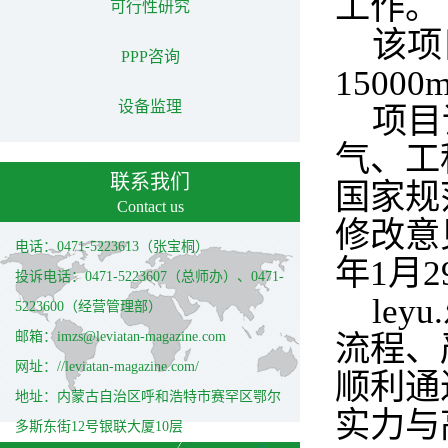
工作。
可行性研究
该项
PPP咨询
1500
设备监理
项目
气、工
联系我们
国家规
Contact us
修改意
电话：0471-5223613（张宝桐）
年1月
投诉电话：0471-5223607（总师办）、0471-
le
5223600（经营管理部）
邮箱：imzs@leviatan-magazine.com
流程、
网址：//leviatan-magazine.com/
顺利通
地址：内蒙古自治区呼和浩特市赛罕区鄂尔
实力与
多斯东街12号银联大厦10层