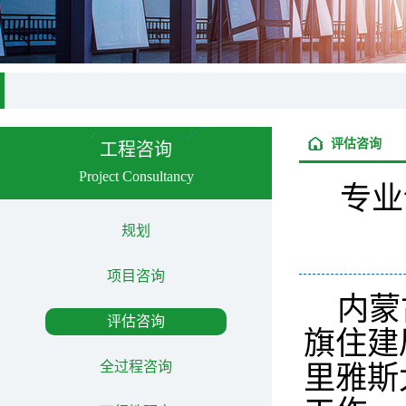
评估咨询
工程咨询
Project Consultancy
专业
规划
项目咨询
内蒙
评估咨询
旗住建
全过程咨询
里雅斯