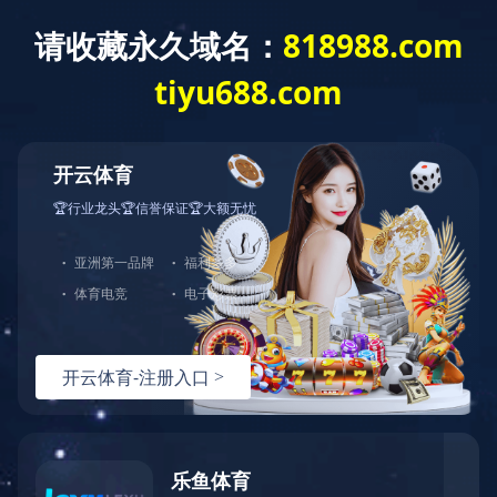
乐鱼官网
leyu.乐鱼(集团)数
关于我们
新闻动态
码股份有限公司官
网