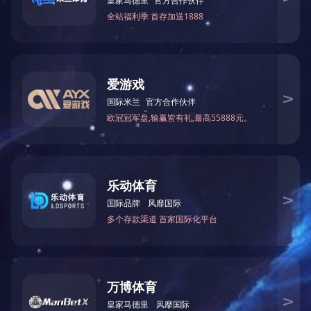
可行性研究
化入驻，形成
生态层面兼顾
PPP咨询
条件，推动阿
项目团队
设备监理
论证项目选址
设的必要性与
招商和科学决
联系我们
Contact us
电话：0471-5223613（张宝桐）
投诉电话：0471-5223607（总师办）、0471-
5223600（经营管理部）
邮箱：imzs@leviatan-magazine.com
本文系原创稿
网址：//leviatan-magazine.com/
地址：内蒙古自治区呼和浩特市赛罕区鄂尔
多斯东街12号银联大厦10层