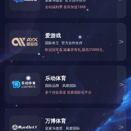
480/95R2
公司业绩
翻新轮胎约 3
内蒙古盛昌
节能服务
及资源再生利
环保服务
对循环经济理
用，还能降低
碳服务
未来，内
目的建设与运
联系我们
Contact us
电话：0471-5223613（张宝桐）
投诉电话：0471-5223607（总师办）、0471-
5223600（经营管理部）
本文系原创稿
邮箱：imzs@leviatan-magazine.com
网址：//leviatan-magazine.com/
地址：内蒙古自治区呼和浩特市赛罕区鄂尔