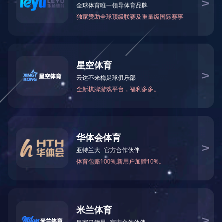
节能服务
节能环保
Energy Saving And Environmental Protection
公司简介
资质荣誉
近日，le
最新文件，精
行业地位
目致力于推动
项目租用
专业团队
清晰且全面。其中