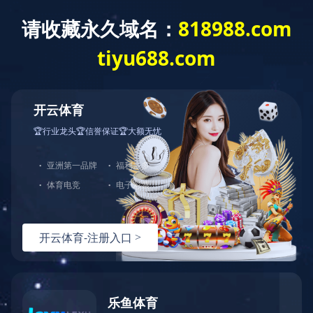
乐鱼官网
leyu.乐鱼(集团)数
关于我们
新闻动态
码股份有限公司官
网