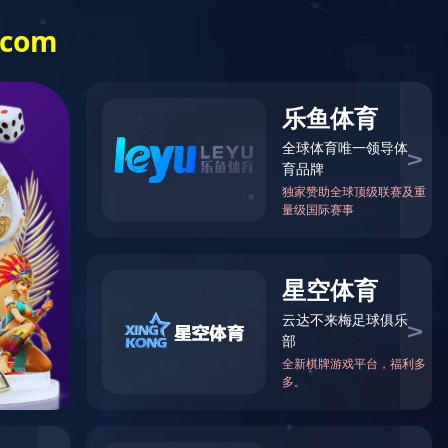
节能环保
专家登记
人才招聘