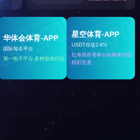
资源综合利用合规评价与备案。
工业和信息化厅2020年1月公示的“内蒙古自治区
评价工作的合规资质。
《工业固体废物资源综合利用评价管理暂行办
覆盖全部评价需求。
古盛玖建材有限公司、察哈尔右翼中旗新汇通
实其2023-2024年利用委托方粉煤灰生产
量约达5.79万余吨，对应预拌混凝土产量
结果由该局公示备案。
查，提供必要的技术支持，保障委托方的合理
撰稿人：赛娜
校对：庞伟