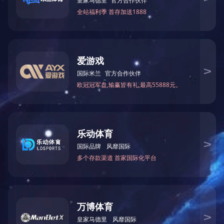
公司业绩
方案论证及能
式报告。
节能服务
此次超低
举措。项目实
环保服务
体健康，同时
碳服务
联系我们
Contact us
电话：0471-5223613（张宝桐）
本文系原创稿
投诉电话：0471-5223607（总师办）、0471-
5223600（经营管理部）
邮箱：imzs@leviatan-magazine.com
网址：//leviatan-magazine.com/
地址：内蒙古自治区呼和浩特市赛罕区鄂尔